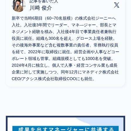
記事を書いた人
川﨑 俊介
新卒で当時6期目（60~70名規模）の株式会社ジーニーへ
入社。入社後3年間でリーダー、マネ―ジャー、部長とマ
ネジメント経験を積み、入社後4年目で事業責任者兼執行
役員に就任。組織も300名を超え、グロース上場を経験。
その後海外事業など含む複数事業の責任者、常務執行役員
を経て、2022年に取締役に就任。経営企画や人事などコー
ポレート領域も管掌。組織規模としても1000名を突破。
2024年4月に独立し、個人で人事・経営コンサル業も成長
企業に対して実施しつつ、同年12月にマネディク株式会社
CEO/アクシス株式会社取締役COOにも就任。