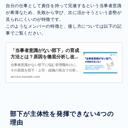
自分の仕事として責任を持って完遂するという当事者意識
が希薄なため、失敗から学び、次に活かそうという姿勢が
見られにくいのが特徴です。
このようなメンバーの特徴と、接し方については以下の記
事でご覧ください。
「当事者意識がない部下」の育成
方法とは？原因を徹底分析し改善
する7つの方法
当事者意識がない部下に悩む管理職向けに、
その原因を部下・上司・組織の視点で分析。
仕事への主体性を引き出す具体的な育成方法
service.manadic.com
と、社員の意識を変える組織的な取り組みを
解説します。
部下が主体性を発揮できない4つの
理由