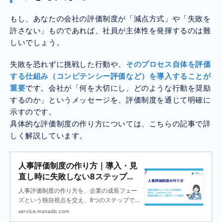
もし、あなたの会社の評価制度が「減点方式」や「失敗を
許さない」ものであれば、社員が主体性を発揮するのは難
しいでしょう。
失敗を恐れずに挑戦した行動や、
そのプロセス自体を評価
する仕組み（コンピテンシー評価など）を導入することが
重要
です。会社が「何を大切にし、どのような行動を奨励
するのか」というメッセージを、評価制度を通じて明確に
示すのです。
具体的な評価制度の作り方については、こちらの記事で詳
しく解説しています。
人事評価制度の作り方｜導入・見
直し時に失敗しない8ステップと
企業の成長フェーズ別ポイントを
人事評価制度の作り方を、企業の成長フェー
解説
ズという独自視点を交え、8つのステップで
徹底解説します。職種別の評価項目サンプル
service.manadic.com
も提供。「評価の基準が曖昧」「部下が納得