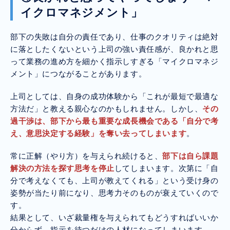
イクロマネジメント」
部下の失敗は自分の責任であり、仕事のクオリティは絶対
に落としたくないという上司の強い責任感が、良かれと思
って業務の進め方を細かく指示しすぎる「マイクロマネジ
メント」につながることがあります。
上司としては、自身の成功体験から「これが最短で最適な
方法だ」と教える親心なのかもしれません。しかし、
その
過干渉は、部下から最も重要な成長機会である「自分で考
え、意思決定する経験」を奪い去ってしまいます
。
常に正解（やり方）を与えられ続けると、
部下は自ら課題
解決の方法を探す思考を停止
してしまいます。次第に「自
分で考えなくても、上司が教えてくれる」という受け身の
姿勢が当たり前になり、思考力そのものが衰えていくので
す。
結果として、いざ裁量権を与えられてもどうすればいいか
分からず、指示を待つだけの人材になってしまいます。