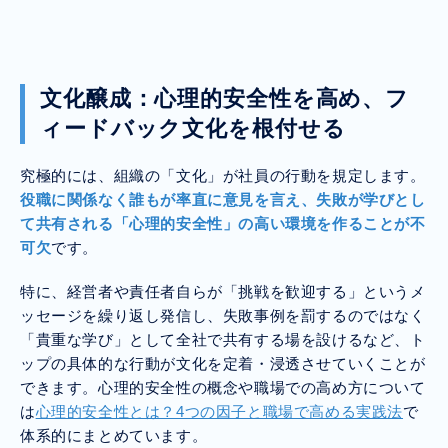
しない」といった課題を抱える経営者や人
事、管理職の方は必見です。社員の成長を促
し、事業を加速させる評価制度を構築しまし
ょう。
文化醸成：心理的安全性を高め、フ
ィードバック文化を根付せる
究極的には、組織の「文化」が社員の行動を規定します。
役職に関係なく誰もが率直に意見を言え、失敗が学びとし
て共有される「心理的安全性」の高い環境を作ることが不
可欠
です。
特に、経営者や責任者自らが「挑戦を歓迎する」というメ
ッセージを繰り返し発信し、失敗事例を罰するのではなく
「貴重な学び」として全社で共有する場を設けるなど、ト
ップの具体的な行動が文化を定着・浸透させていくことが
できます。心理的安全性の概念や職場での高め方について
は
心理的安全性とは？4つの因子と職場で高める実践法
で
体系的にまとめています。