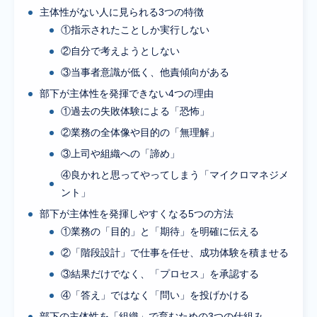
主体性がない人に見られる3つの特徴
①指示されたことしか実行しない
②自分で考えようとしない
③当事者意識が低く、他責傾向がある
部下が主体性を発揮できない4つの理由
①過去の失敗体験による「恐怖」
②業務の全体像や目的の「無理解」
③上司や組織への「諦め」
④良かれと思ってやってしまう「マイクロマネジメ
ント」
部下が主体性を発揮しやすくなる5つの方法
①業務の「目的」と「期待」を明確に伝える
②「階段設計」で仕事を任せ、成功体験を積ませる
③結果だけでなく、「プロセス」を承認する
④「答え」ではなく「問い」を投げかける
部下の主体性を「組織」で育むための3つの仕組み