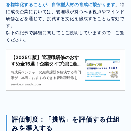
を標準化することが、自律型人材の育成に繋がります
。特
に成長企業においては、管理職が持つべき視点やマインド
研修などを通じて、挑戦する文化を醸成することも有効で
す。
以下の記事で詳細に関してもご説明していますので、ご覧
ください。
【2025年版】管理職研修のおす
すめ全15選！企業タイプ別に適し
た選び方を専門家が徹底解説
急成長ベンチャーの組織課題を解決する専門
家が、本当におすすめできる管理職研修を企
業タイプ別に15社厳選。 「管理職研修は意味
service.manadic.com
がない」は間違い。専門家が、研修を
評価制度：「挑戦」を評価する仕組
みを導入する