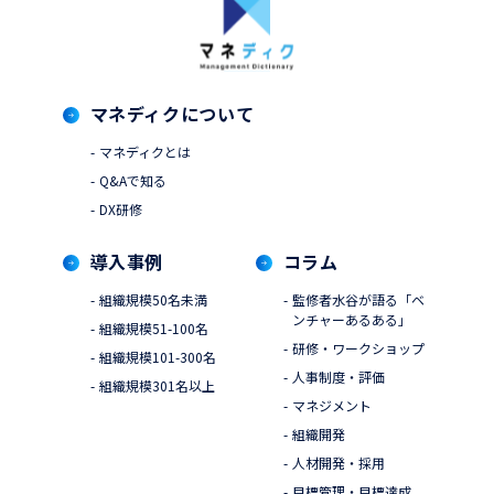
マネディクについて
マネディクとは
Q&Aで知る
DX研修
導入事例
コラム
組織規模50名未満
監修者水谷が語る「ベ
ンチャーあるある」
組織規模51-100名
研修・ワークショップ
組織規模101-300名
人事制度・評価
組織規模301名以上
マネジメント
組織開発
人材開発・採用
目標管理・目標達成