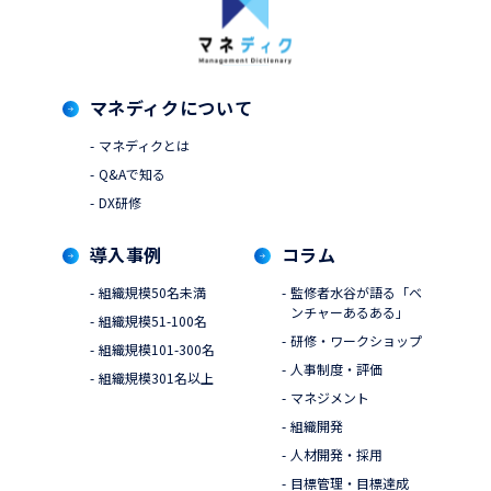
マネディクについて
マネディクとは
Q&Aで知る
DX研修
導入事例
コラム
組織規模50名未満
監修者水谷が語る「ベ
ンチャーあるある」
組織規模51-100名
研修・ワークショップ
組織規模101-300名
人事制度・評価
組織規模301名以上
マネジメント
組織開発
人材開発・採用
目標管理・目標達成