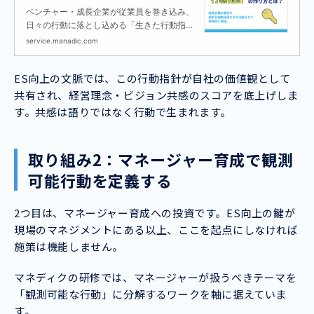
ベンチャー・成長企業が従業員を巻き込み、
日々の行動に落とし込める「生きた行動指
針」を作る具体的なステップと、評価制度と
service.manadic.com
連動させた浸透の仕組みを実践的に解説しま
す。
ES向上の文脈では、この行動指針が自社の価値観として
共有され、経営理念・ビジョン共感のスコアを底上げしま
す。共感は語りではなく行動で生まれます。
取り組み2：マネージャー育成で観測
可能行動を定義する
2つ目は、マネージャー育成への投資です。ES向上の鍵が
現場のマネジメントにある以上、ここを起点にしなければ
施策は機能しません。
マネディクの研修では、マネージャーが扱うべきテーマを
「観測可能な行動」に分解するワークを軸に据えていま
す。