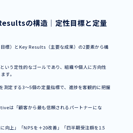
ey Resultsの構造｜定性目標と定量
成目標）とKey Results（主要な成果）の2要素から構
のか」という定性的なゴールであり、組織や個人に方向性
します。
tive達成を測定する3〜5個の定量指標で、進捗を客観的に把握
ctiveは「顧客から最も信頼されるパートナーにな
80％に向上」「NPSを＋20改善」「四半期受注額を1.5