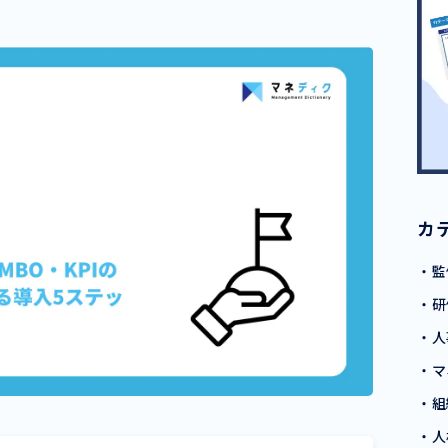
カ
・監
・研
・人
・マ
・組
・人