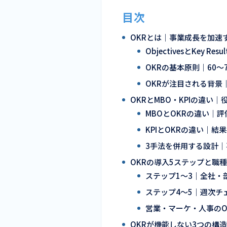
目次
OKRとは｜事業成長を加速
ObjectivesとKey
OKRの基本原則｜60
OKRが注目される背景
OKRとMBO・KPIの違い
MBOとOKRの違い｜
KPIとOKRの違い｜
3手法を併用する設計
OKRの導入5ステップと職
ステップ1〜3｜全社・
ステップ4〜5｜週次チ
営業・マーケ・人事のO
OKRが機能しない3つの構