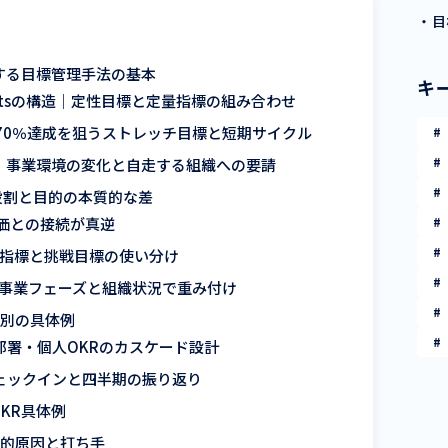
・目
する目標管理手法の基本
キ
 Resultsの構造｜定性目標と定量指標の組み合わせ
〜70％達成を狙うストレッチ目標と短期サイクル
｜事業環境の変化と自走する組織への要請
｜役割と目的の本質的な差
評価との接続が真逆
結果指標と挑戦目標の使い分け
｜事業フェーズと組織状況で重み付け
種別の具体例
部署・個人OKRのカスケード設計
ェックインと四半期の振り返り
KR具体例
造的原因と打ち手