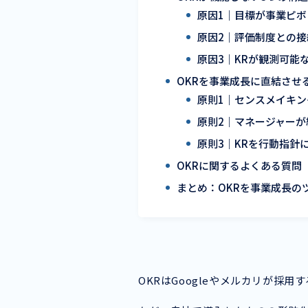
原因1｜目標が事業ピ
原因2｜評価制度との
原因3｜KRが観測可能
OKRを事業成長に直結させ
原則1｜センスメイキ
原則2｜マネージャーが
原則3｜KRを行動指針
OKRに関するよくある質問
まとめ：OKRを事業成長の
OKRはGoogleやメルカリが採