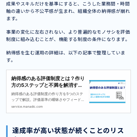
成果やスキルだけを基準にすると、こうした業務間・時間
軸の違いから不公平感が生まれ、組織全体の納得感が崩れ
ます。
事業の変化に左右されない、より普遍的なモノサシを評価
制度に組み込むことが、機能する制度の条件になります。
納得感を生む運用の詳細は、以下の記事で整理していま
す。
納得感のある評価制度とは？作り
方の5ステップと不満を解消する
運用の仕方を解説
納得感のある評価制度の作り方を5つのステ
ップで解説。評価基準の曖昧さやフィードバ
ックへの不満を解消する運用方法を紹介しま
service.manadic.com
す。
達成率が高い状態が続くことのリス