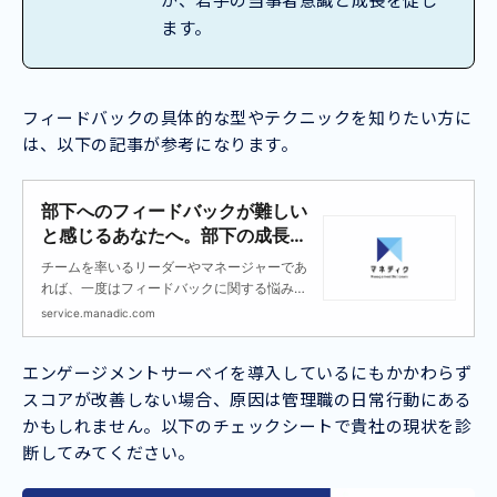
ます。
フィードバックの具体的な型やテクニックを知りたい方に
は、以下の記事が参考になります。
部下へのフィードバックが難しい
と感じるあなたへ。部下の成長を
加速させる実践的テクニック
チームを率いるリーダーやマネージャーであ
れば、一度はフィードバックに関する悩みに
ぶつかったことがあるのではないでしょう
service.manadic.com
か。この記事は、そんなフィードバックの
「難しさ」に正面から向き合い、具体的な解
エンゲージメントサーベイを導入しているにもかかわらず
決策を提示するために作りました。
スコアが改善しない場合、原因は管理職の日常行動にある
かもしれません。以下のチェックシートで貴社の現状を診
断してみてください。