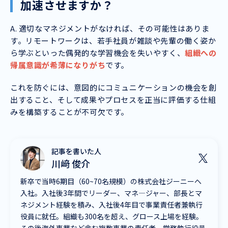
加速させますか？
A. 適切なマネジメントがなければ、その可能性はありま
す。リモートワークは、若手社員が雑談や先輩の働く姿か
ら学ぶといった偶発的な学習機会を失いやすく、
組織への
帰属意識が希薄になりがち
です。
これを防ぐには、意図的にコミュニケーションの機会を創
出すること、そして成果やプロセスを正当に評価する仕組
みを構築することが不可欠です。
記事を書いた人
川﨑 俊介
新卒で当時6期目（60~70名規模）の株式会社ジーニーへ
入社。入社後3年間でリーダー、マネ―ジャー、部長とマ
ネジメント経験を積み、入社後4年目で事業責任者兼執行
役員に就任。組織も300名を超え、グロース上場を経験。