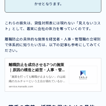
かせとなります。
これらの損失は、貸借対照表には現れない「見えないコス
ト」として、着実に会社の体力を奪っていくのです。
離職防止の具体的な施策を経営者・人事・管理職の立場別
で体系的に知りたい方は、以下の記事も参考にしてみてく
ださい。
離職防止を成功させる7つの施策
｜原因の構造と経営・人事・管理
職それぞれの対策
「施策を打っても離職が止まらない」のは組
織のカルチャーという土台が崩れているから
です。300社以上の成長ベンチャー支援実績
service.manadic.com
をもとに、離職の根本原因と経営者・人事・
管理職それぞれがすべき具体的施策を解説し
ます。