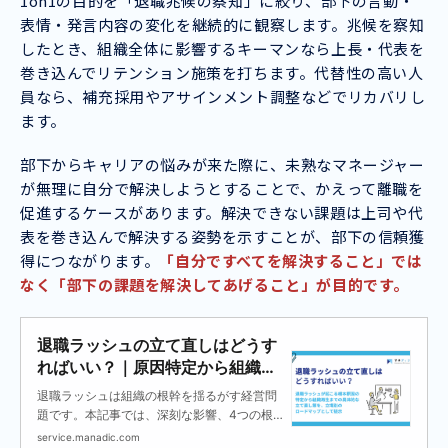
1on1の目的を「退職兆候の察知」に絞り、部下の言動・
表情・発言内容の変化を継続的に観察します。兆候を察知
したとき、組織全体に影響するキーマンなら上長・代表を
巻き込んでリテンション施策を打ちます。代替性の高い人
員なら、補充採用やアサインメント調整などでリカバリし
ます。
部下からキャリアの悩みが来た際に、未熟なマネージャー
が無理に自分で解決しようとすることで、かえって離職を
促進するケースがあります。解決できない課題は上司や代
表を巻き込んで解決する姿勢を示すことが、部下の信頼獲
得につながります。
「自分ですべてを解決すること」では
なく「部下の課題を解決してあげること」が目的です。
退職ラッシュの立て直しはどうす
ればいい？｜原因特定から組織再
生までの具体的対策
退職ラッシュは組織の根幹を揺るがす経営問
題です。本記事では、深刻な影響、4つの根
本原因、そして「現状把握」「緊急対策」
service.manadic.com