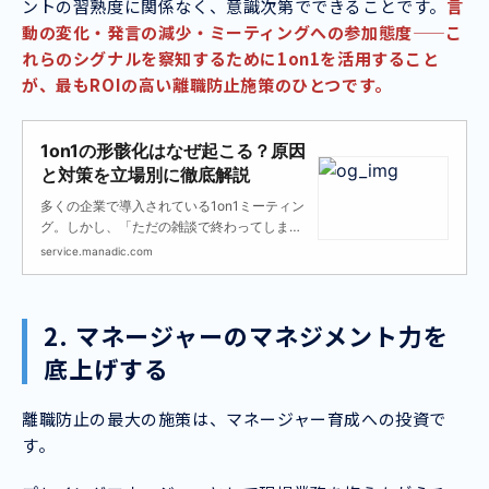
ントの習熟度に関係なく、意識次第でできることです。
言
動の変化・発言の減少・ミーティングへの参加態度——こ
れらのシグナルを察知するために1on1を活用すること
が、最もROIの高い離職防止施策のひとつです。
1on1の形骸化はなぜ起こる？原因
と対策を立場別に徹底解説
多くの企業で導入されている1on1ミーティン
グ。しかし、「ただの雑談で終わってしま
う」「業務報告会になっている」など、形骸
service.manadic.com
化に悩む声は後を絶ちません。
2. マネージャーのマネジメント力を
底上げする
離職防止の最大の施策は、マネージャー育成への投資で
す。