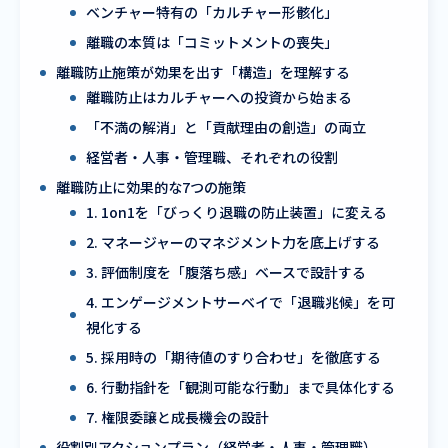
ベンチャー特有の「カルチャー形骸化」
離職の本質は「コミットメントの喪失」
離職防止施策が効果を出す「構造」を理解する
離職防止はカルチャーへの投資から始まる
「不満の解消」と「貢献理由の創造」の両立
経営者・人事・管理職、それぞれの役割
離職防止に効果的な7つの施策
1. 1on1を「びっくり退職の防止装置」に変える
2. マネージャーのマネジメント力を底上げする
3. 評価制度を「腹落ち感」ベースで設計する
4. エンゲージメントサーベイで「退職兆候」を可
視化する
5. 採用時の「期待値のすり合わせ」を徹底する
6. 行動指針を「観測可能な行動」まで具体化する
7. 権限委譲と成長機会の設計
役割別アクションプラン（経営者・人事・管理職）