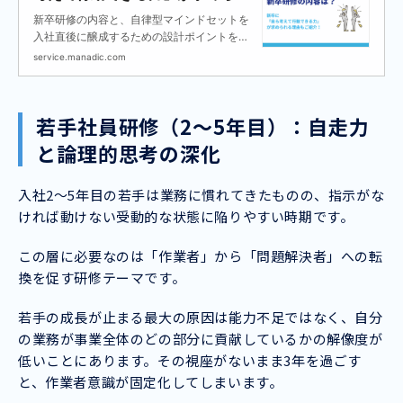
る理由もご紹介
新卒研修の内容と、自律型マインドセットを
入社直後に醸成するための設計ポイントを解
説します。
service.manadic.com
若手社員研修（2〜5年目）：自走力
と論理的思考の深化
入社2〜5年目の若手は業務に慣れてきたものの、指示がな
ければ動けない受動的な状態に陥りやすい時期です。
この層に必要なのは「作業者」から「問題解決者」への転
換を促す研修テーマです。
若手の成長が止まる最大の原因は能力不足ではなく、自分
の業務が事業全体のどの部分に貢献しているかの解像度が
低いことにあります。その視座がないまま3年を過ごす
と、作業者意識が固定化してしまいます。