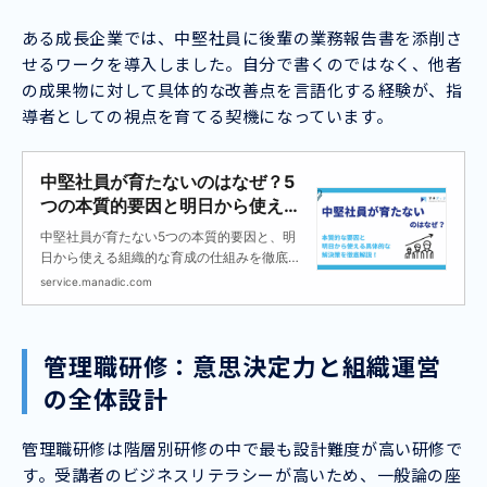
ある成長企業では、中堅社員に後輩の業務報告書を添削さ
せるワークを導入しました。自分で書くのではなく、他者
の成果物に対して具体的な改善点を言語化する経験が、指
導者としての視点を育てる契機になっています。
中堅社員が育たないのはなぜ？5
つの本質的要因と明日から使える
育成の仕組み化を徹底解説
中堅社員が育たない5つの本質的要因と、明
日から使える組織的な育成の仕組みを徹底解
説します。
service.manadic.com
管理職研修：意思決定力と組織運営
の全体設計
管理職研修は階層別研修の中で最も設計難度が高い研修で
す。受講者のビジネスリテラシーが高いため、一般論の座