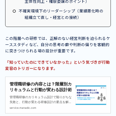
主体性向上・権限委譲のポイント）
不確実環境下のリーダーシップ（業績悪化時の
組織立て直し・経営との接続）
この階層への研修では、正解のない経営判断を迫られるケ
ーススタディなど、自分の思考の癖や判断の偏りを客観的
に突きつけられる場の設計が重要です。
「知っていたのにできていなかった」という気づきが行動
変容のトリガーになります。
管理職研修の内容とは？階層別カ
リキュラムと行動が変わる設計術
管理職研修のカリキュラム設計で陥りがちな
失敗と、行動が変わる研修設計の要点を解説
します。
service.manadic.com