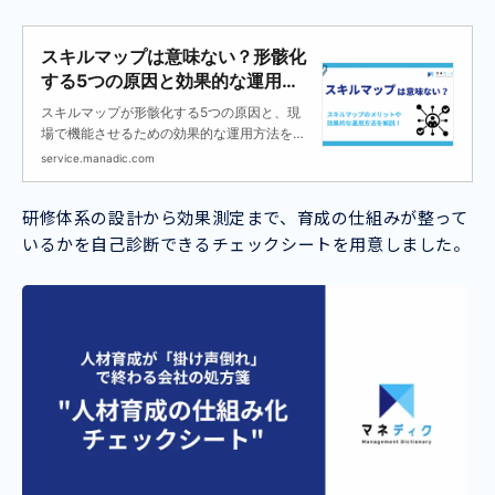
スキルマップは意味ない？形骸化
する5つの原因と効果的な運用方
法を解説
スキルマップが形骸化する5つの原因と、現
場で機能させるための効果的な運用方法を解
説します。
service.manadic.com
研修体系の設計から効果測定まで、育成の仕組みが整って
いるかを自己診断できるチェックシートを用意しました。