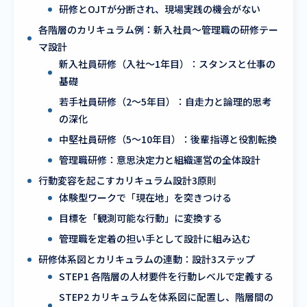
研修とOJTが分断され、現場実践の機会がない
各階層のカリキュラム例：新入社員〜管理職の研修テー
マ設計
新入社員研修（入社〜1年目）：スタンスと仕事の
基礎
若手社員研修（2〜5年目）：自走力と論理的思考
の深化
中堅社員研修（5〜10年目）：後輩指導と役割転換
管理職研修：意思決定力と組織運営の全体設計
行動変容を起こすカリキュラム設計3原則
体験型ワークで「現在地」を突きつける
目標を「観測可能な行動」に変換する
管理職を定着の担い手として設計に組み込む
研修体系図とカリキュラムの連動：設計3ステップ
STEP1 各階層の人材要件を行動レベルで定義する
STEP2 カリキュラムを体系図に配置し、階層間の