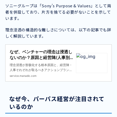
ソニーグループは「Sony's Purpose & Values」として両
者を併設しており、片方を捨てる必要がないことを示して
います。
理念浸透の構造的な難しさについては、以下の記事でも詳
しく解説しています。
なぜ、ベンチャーの理念は浸透し
ないのか？原因と経営陣/人事別の
アクションプランを徹底解説
理念浸透が形骸化する根本原因と、経営陣・
人事それぞれが取るべきアクションプランを
組織開発の視点から解説します。
service.manadic.com
なぜ今、パーパス経営が注目されて
いるのか