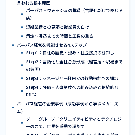
言われる根本原因
パーパス・ウォッシュの構造（言語化だけで終わる
病）
短期業績との葛藤と従業員の白け
策定〜浸透までの時間と工数の重さ
パーパス経営を機能させる4ステップ
Step1：自社の歴史・強み・社会接点の棚卸し
Step2：言語化と全社合意形成（経営層〜現場まで
の参画）
Step3：マネージャー経由での行動指針への翻訳
Step4：評価・人事制度への組み込みと継続的な
PDCA
パーパス経営の企業事例（成功事例から学ぶメカニズ
ム）
ソニーグループ「クリエイティビティとテクノロジ
ーの力で、世界を感動で満たす」