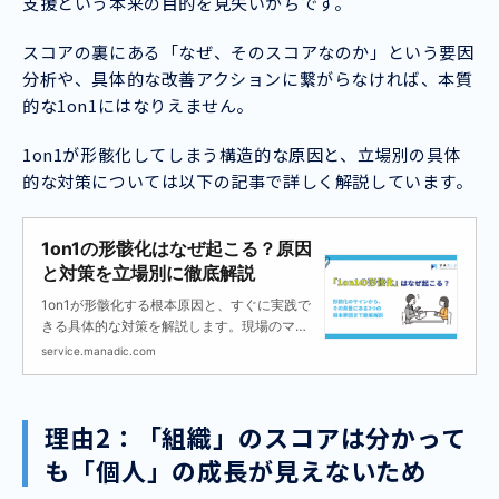
支援という本来の目的を見失いがちです。
スコアの裏にある「なぜ、そのスコアなのか」という要因
分析や、具体的な改善アクションに繋がらなければ、本質
的な1on1にはなりえません。
1on1が形骸化してしまう構造的な原因と、立場別の具体
的な対策については以下の記事で詳しく解説しています。
1on1の形骸化はなぜ起こる？原因
と対策を立場別に徹底解説
1on1が形骸化する根本原因と、すぐに実践で
きる具体的な対策を解説します。現場のマネ
ージャー、制度に悩む人事、組織課題を抱え
service.manadic.com
る経営者、それぞれの立場で「何をすべき
か」が明確に分かります。
理由2：「組織」のスコアは分かって
も「個人」の成長が見えないため