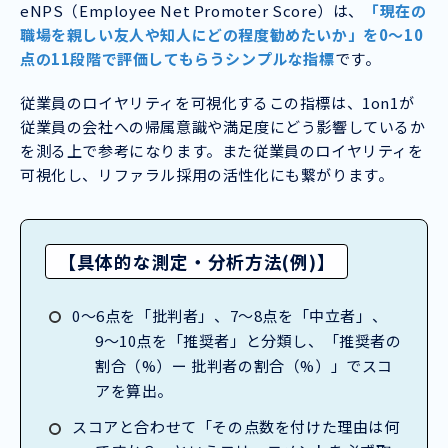
eNPS（Employee Net Promoter Score）は、
「現在の
職場を親しい友人や知人にどの程度勧めたいか」を0〜10
点の11段階で評価してもらうシンプルな指標
です。
従業員のロイヤリティを可視化するこの指標は、1on1が
従業員の会社への帰属意識や満足度にどう影響しているか
を測る上で参考になります。また従業員のロイヤリティを
可視化し、リファラル採用の活性化にも繋がります。
【具体的な測定・分析方法(例)】
0〜6点を「批判者」、7〜8点を「中立者」、
9〜10点を「推奨者」と分類し、「推奨者の
割合（%）ー 批判者の割合（%）」でスコ
アを算出。
スコアと合わせて「その点数を付けた理由は何