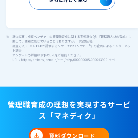
調査概要：成長ベンチャーの管理職育成に関する実態調査Q8.『管理職人材の育成』に
関して、課題に感じていることはありますか。（複数回答）
調査方法：IDEATECHが提供するリサーチPR「リサピー®︎」の企画によるインターネッ
ト調査
アンケートの詳細は以下のURLをご確認ください。
URL：https://prtimes.jp/main/html/rd/p/000000005.000043900.html
管理職育成の理想を実現するサービ
ス「マネディク」
資料ダウンロード